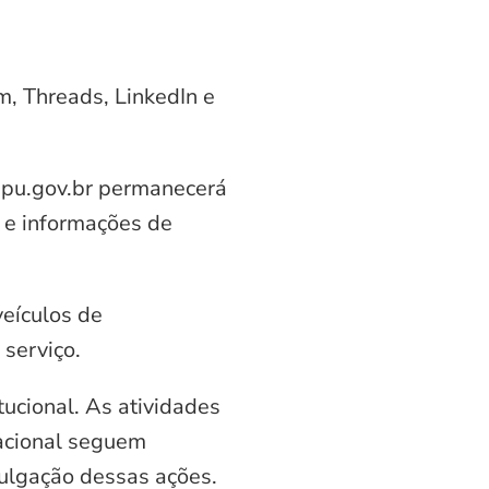
am, Threads, LinkedIn e
aipu.gov.br permanecerá
 e informações de
veículos de
serviço.
ucional. As atividades
nacional seguem
vulgação dessas ações.