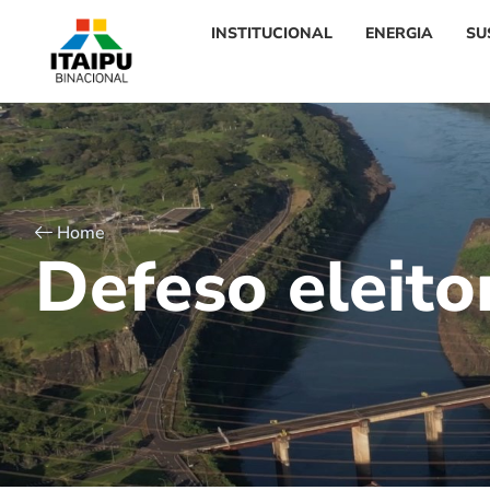
INSTITUCIONAL
ENERGIA
SU
Home
D
e
f
e
s
o
e
l
e
i
t
o