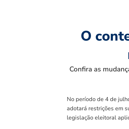
O cont
Confira as mudança
No período de 4 de julh
adotará restrições em s
legislação eleitoral apl