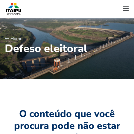
Home
D
e
f
e
s
o
e
l
e
i
t
o
r
a
l
O conteúdo que você
procura pode não estar