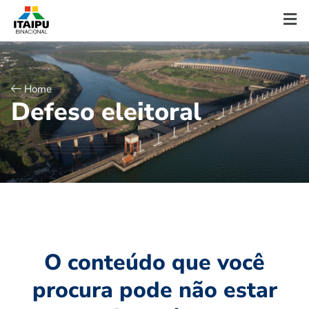
Home
D
e
f
e
s
o
e
l
e
i
t
o
r
a
l
O conteúdo que você
procura pode não estar