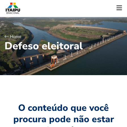
Home
D
e
f
e
s
o
e
l
e
i
t
o
r
a
l
O conteúdo que você
procura pode não estar