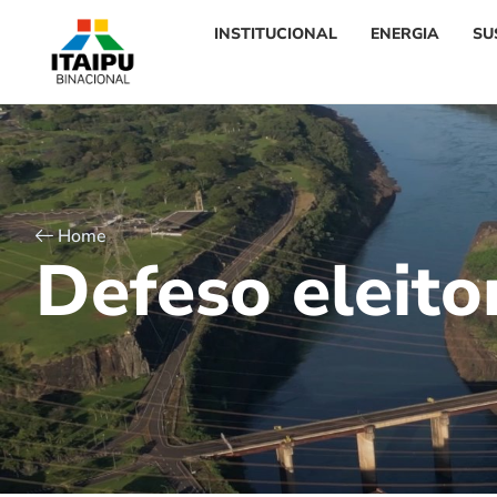
INSTITUCIONAL
ENERGIA
SU
Home
D
e
f
e
s
o
e
l
e
i
t
o