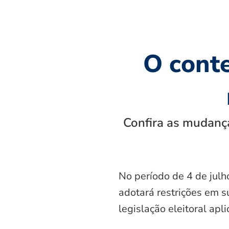
O cont
Confira as mudança
No período de 4 de julh
adotará restrições em s
legislação eleitoral apl