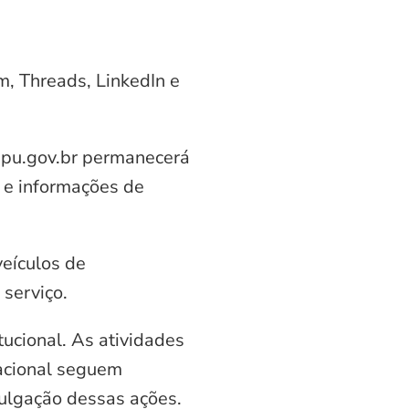
am, Threads, LinkedIn e
aipu.gov.br permanecerá
 e informações de
veículos de
serviço.
ucional. As atividades
nacional seguem
vulgação dessas ações.