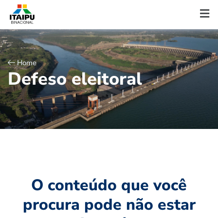
Home
D
e
f
e
s
o
e
l
e
i
t
o
r
a
l
O conteúdo que você
procura pode não estar