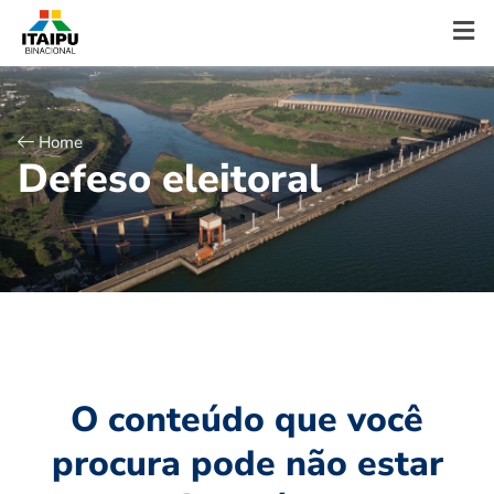
Home
D
e
f
e
s
o
e
l
e
i
t
o
r
a
l
O conteúdo que você
procura pode não estar