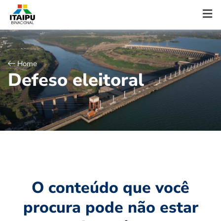
Home
D
e
f
e
s
o
e
l
e
i
t
o
r
a
l
O conteúdo que você
procura pode não estar