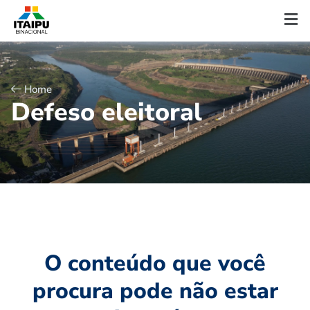
Home
D
e
f
e
s
o
e
l
e
i
t
o
r
a
l
O conteúdo que você
procura pode não estar