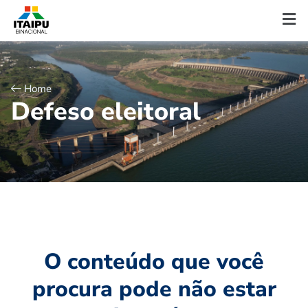
Home
D
e
f
e
s
o
e
l
e
i
t
o
r
a
l
O conteúdo que você
procura pode não estar