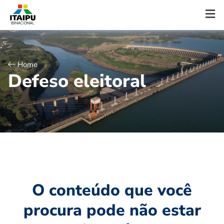
Home
D
e
f
e
s
o
e
l
e
i
t
o
r
a
l
O conteúdo que você
procura pode não estar