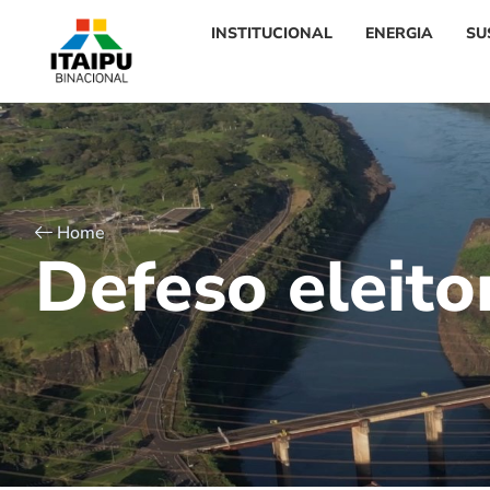
INSTITUCIONAL
ENERGIA
SU
Home
D
e
f
e
s
o
e
l
e
i
t
o