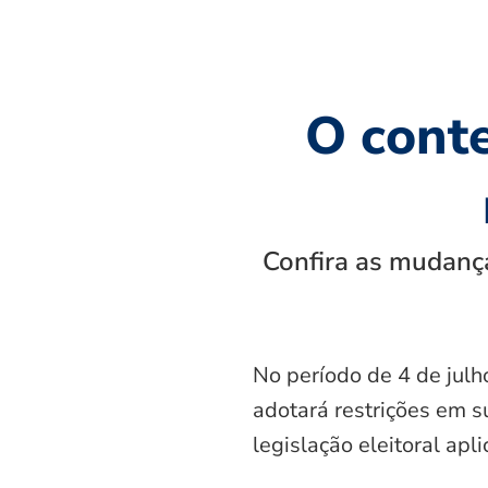
O cont
Confira as mudança
No período de 4 de julh
adotará restrições em s
legislação eleitoral apl