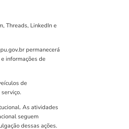
am, Threads, LinkedIn e
aipu.gov.br permanecerá
 e informações de
veículos de
serviço.
ucional. As atividades
nacional seguem
vulgação dessas ações.