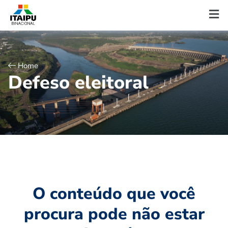
Home
D
e
f
e
s
o
e
l
e
i
t
o
r
a
l
O conteúdo que você
procura pode não estar