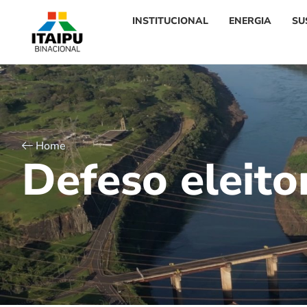
INSTITUCIONAL
ENERGIA
SU
Home
D
e
f
e
s
o
e
l
e
i
t
o