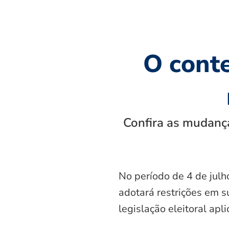
O cont
Confira as mudança
No período de 4 de julh
adotará restrições em s
legislação eleitoral apl