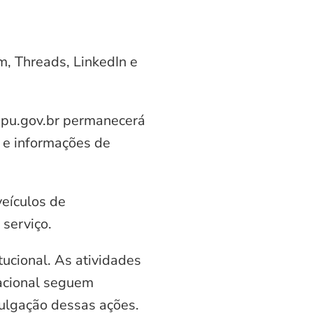
am, Threads, LinkedIn e
aipu.gov.br permanecerá
 e informações de
veículos de
serviço.
ucional. As atividades
nacional seguem
vulgação dessas ações.