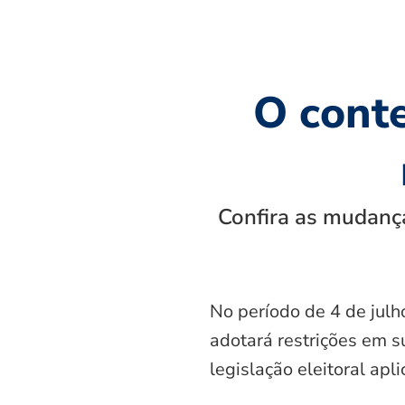
O cont
Confira as mudança
No período de 4 de julh
adotará restrições em s
legislação eleitoral apl