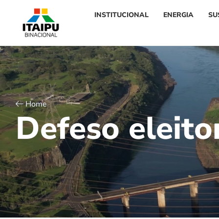
INSTITUCIONAL
ENERGIA
SU
Home
D
e
f
e
s
o
e
l
e
i
t
o