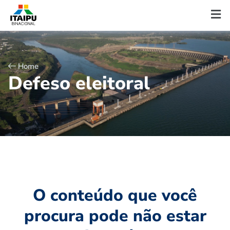
Home
D
e
f
e
s
o
e
l
e
i
t
o
r
a
l
O conteúdo que você
procura pode não estar