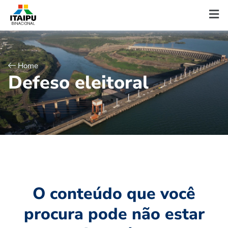
Home
D
e
f
e
s
o
e
l
e
i
t
o
r
a
l
O conteúdo que você
procura pode não estar