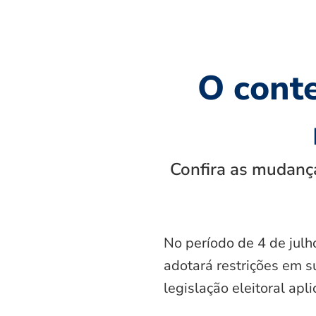
O cont
Confira as mudança
No período de 4 de julh
adotará restrições em s
legislação eleitoral apl