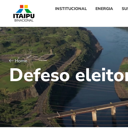
INSTITUCIONAL
ENERGIA
SU
Home
D
e
f
e
s
o
e
l
e
i
t
o