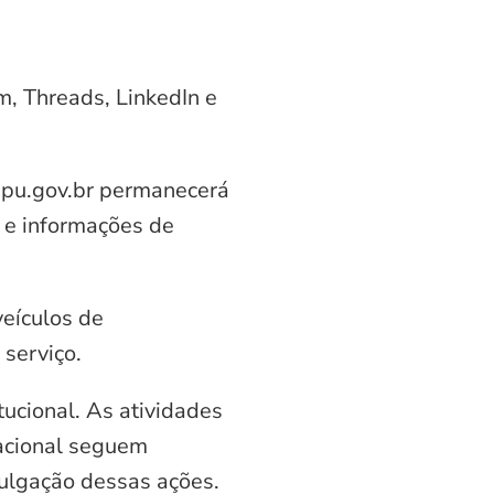
am, Threads, LinkedIn e
aipu.gov.br permanecerá
 e informações de
veículos de
serviço.
ucional. As atividades
nacional seguem
vulgação dessas ações.