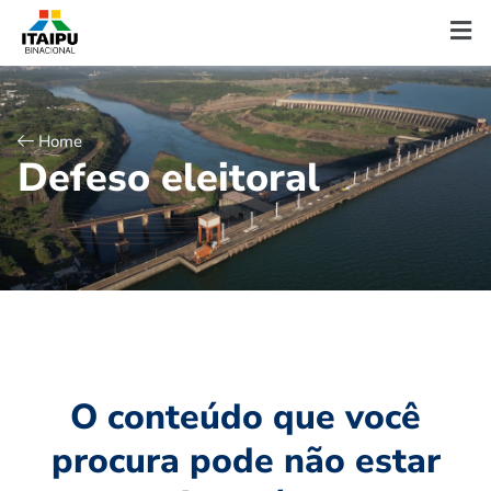
Home
D
e
f
e
s
o
e
l
e
i
t
o
r
a
l
O conteúdo que você
procura pode não estar