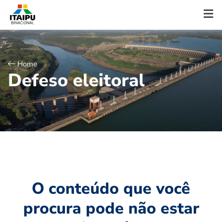
Home
D
e
f
e
s
o
e
l
e
i
t
o
r
a
l
O conteúdo que você
procura pode não estar