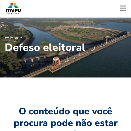
Home
D
e
f
e
s
o
e
l
e
i
t
o
r
a
l
O conteúdo que você
procura pode não estar