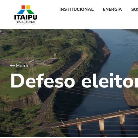
INSTITUCIONAL
ENERGIA
SU
Home
D
e
f
e
s
o
e
l
e
i
t
o