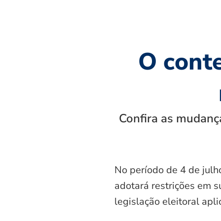
O cont
Confira as mudança
No período de 4 de julh
adotará restrições em s
legislação eleitoral apl