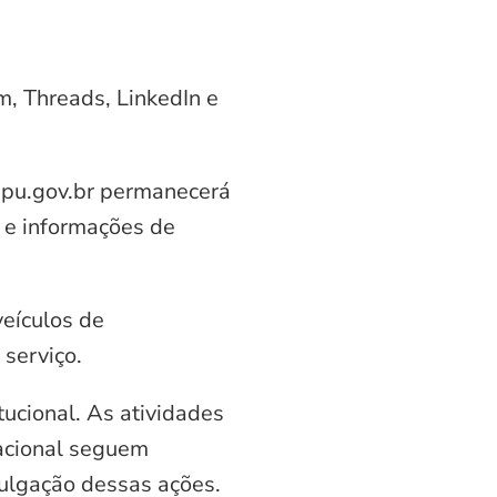
am, Threads, LinkedIn e
aipu.gov.br permanecerá
 e informações de
veículos de
serviço.
ucional. As atividades
nacional seguem
vulgação dessas ações.