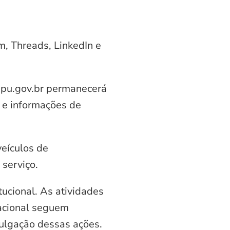
am, Threads, LinkedIn e
aipu.gov.br permanecerá
 e informações de
veículos de
serviço.
ucional. As atividades
nacional seguem
vulgação dessas ações.