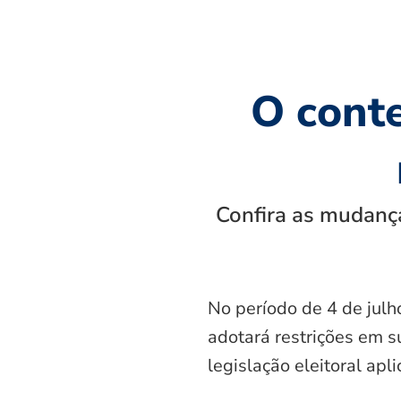
O cont
Confira as mudança
No período de 4 de julh
adotará restrições em s
legislação eleitoral apl