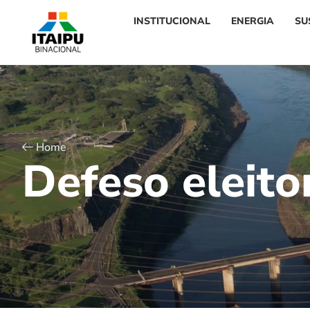
INSTITUCIONAL
ENERGIA
SU
Home
D
e
f
e
s
o
e
l
e
i
t
o