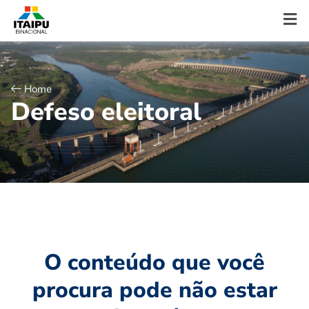
Home
D
e
f
e
s
o
e
l
e
i
t
o
r
a
l
O conteúdo que você
procura pode não estar