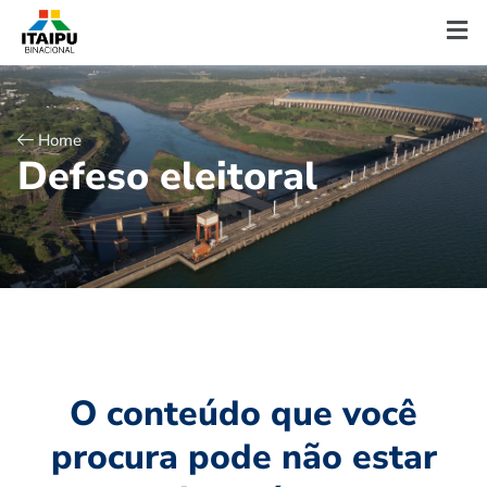
Home
D
e
f
e
s
o
e
l
e
i
t
o
r
a
l
O conteúdo que você
procura pode não estar