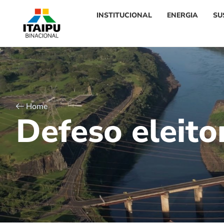
INSTITUCIONAL
ENERGIA
SU
Home
D
e
f
e
s
o
e
l
e
i
t
o