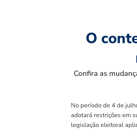
O cont
Confira as mudança
No período de 4 de julh
adotará restrições em s
legislação eleitoral apl