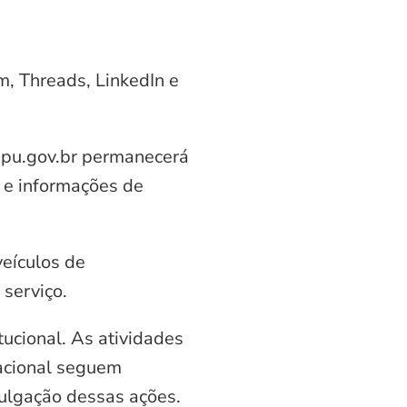
am, Threads, LinkedIn e
aipu.gov.br permanecerá
 e informações de
veículos de
serviço.
ucional. As atividades
nacional seguem
vulgação dessas ações.