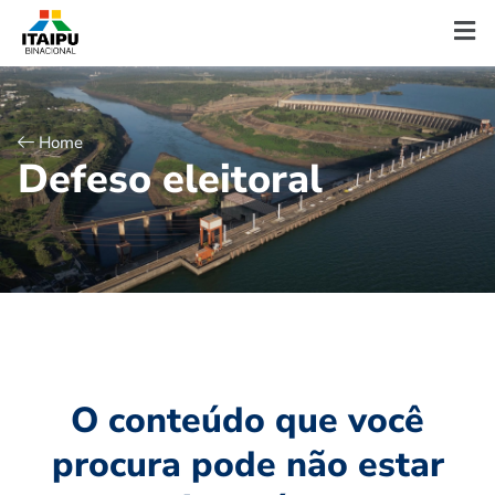
Home
D
e
f
e
s
o
e
l
e
i
t
o
r
a
l
O conteúdo que você
procura pode não estar