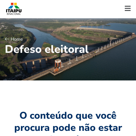
Home
D
e
f
e
s
o
e
l
e
i
t
o
r
a
l
O conteúdo que você
procura pode não estar