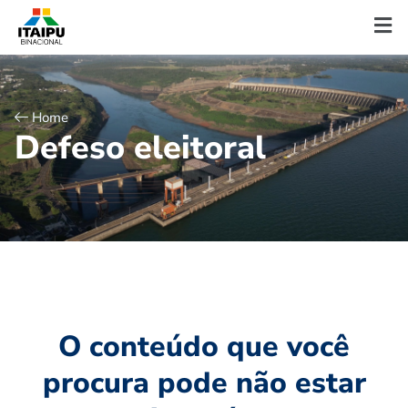
Home
D
e
f
e
s
o
e
l
e
i
t
o
r
a
l
O conteúdo que você
procura pode não estar