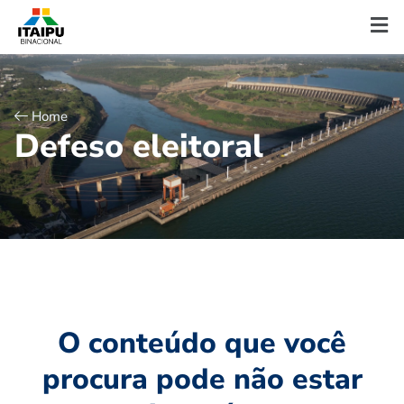
Home
D
e
f
e
s
o
e
l
e
i
t
o
r
a
l
O conteúdo que você
procura pode não estar