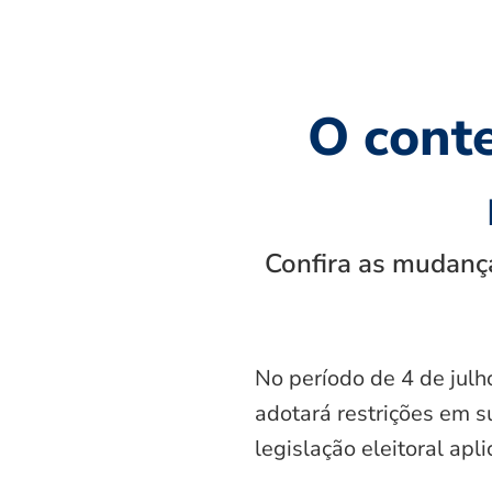
O cont
Confira as mudança
No período de 4 de julh
adotará restrições em s
legislação eleitoral apl