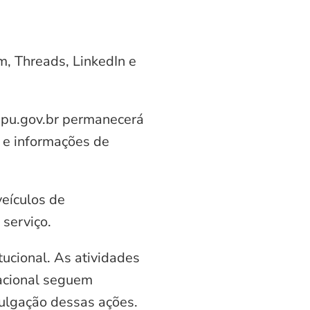
am, Threads, LinkedIn e
aipu.gov.br permanecerá
 e informações de
veículos de
serviço.
ucional. As atividades
nacional seguem
vulgação dessas ações.