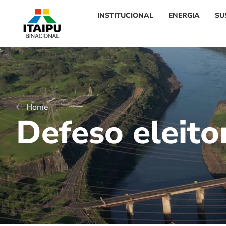
INSTITUCIONAL
ENERGIA
SU
Home
D
e
f
e
s
o
e
l
e
i
t
o