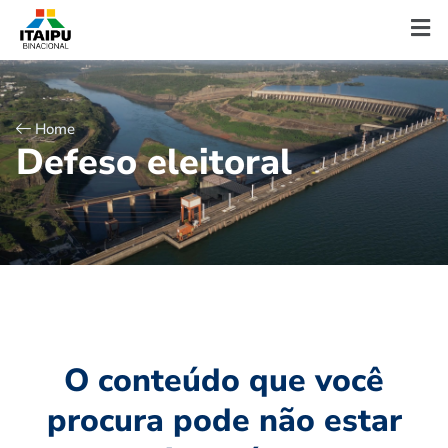
Home
D
e
f
e
s
o
e
l
e
i
t
o
r
a
l
O conteúdo que você
procura pode não estar