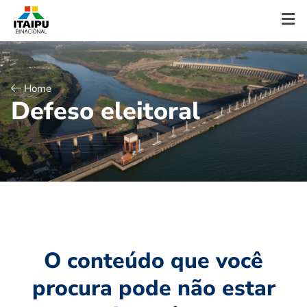
Home
D
e
f
e
s
o
e
l
e
i
t
o
r
a
l
O conteúdo que você
procura pode não estar