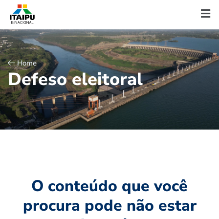
Home
D
e
f
e
s
o
e
l
e
i
t
o
r
a
l
O conteúdo que você
procura pode não estar