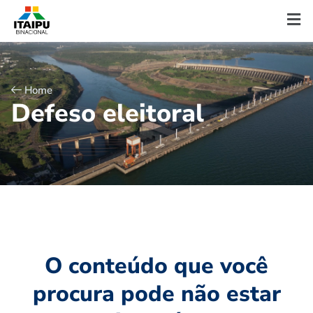
Home
D
e
f
e
s
o
e
l
e
i
t
o
r
a
l
O conteúdo que você
procura pode não estar