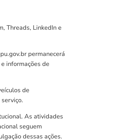
am, Threads, LinkedIn e
aipu.gov.br permanecerá
 e informações de
veículos de
serviço.
ucional. As atividades
nacional seguem
vulgação dessas ações.