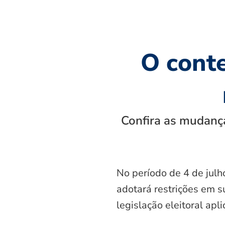
O cont
Confira as mudança
No período de 4 de julh
adotará restrições em s
legislação eleitoral apl