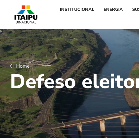
INSTITUCIONAL
ENERGIA
SU
Home
D
e
f
e
s
o
e
l
e
i
t
o