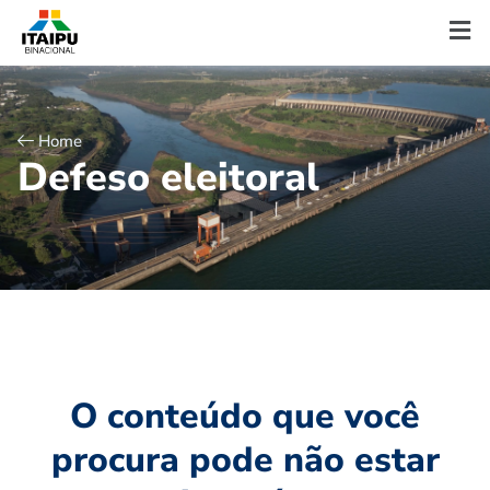
Home
D
e
f
e
s
o
e
l
e
i
t
o
r
a
l
O conteúdo que você
procura pode não estar