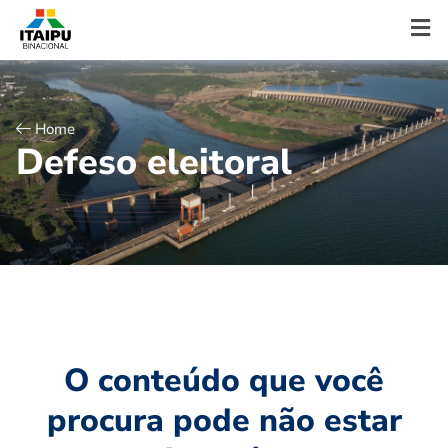
Home
D
e
f
e
s
o
e
l
e
i
t
o
r
a
l
O conteúdo que você
procura pode não estar