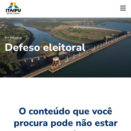
Home
D
e
f
e
s
o
e
l
e
i
t
o
r
a
l
O conteúdo que você
procura pode não estar