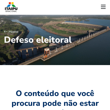
Home
D
e
f
e
s
o
e
l
e
i
t
o
r
a
l
O conteúdo que você
procura pode não estar