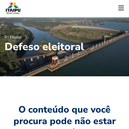
Home
D
e
f
e
s
o
e
l
e
i
t
o
r
a
l
O conteúdo que você
procura pode não estar