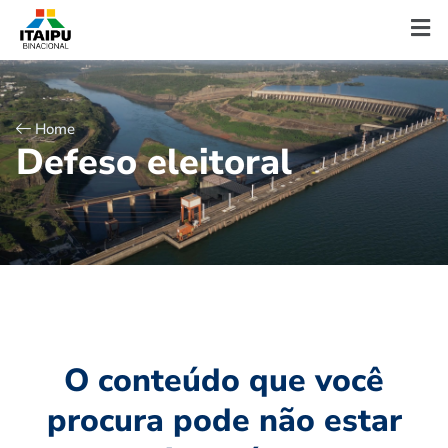
Home
D
e
f
e
s
o
e
l
e
i
t
o
r
a
l
O conteúdo que você
procura pode não estar