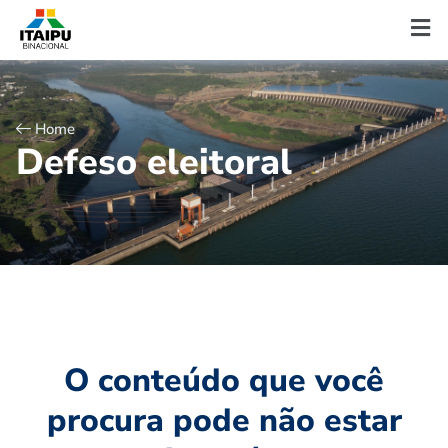
Home
D
e
f
e
s
o
e
l
e
i
t
o
r
a
l
O conteúdo que você
procura pode não estar