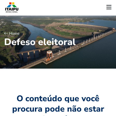
Home
D
e
f
e
s
o
e
l
e
i
t
o
r
a
l
O conteúdo que você
procura pode não estar