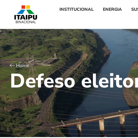
INSTITUCIONAL
ENERGIA
SU
Home
D
e
f
e
s
o
e
l
e
i
t
o