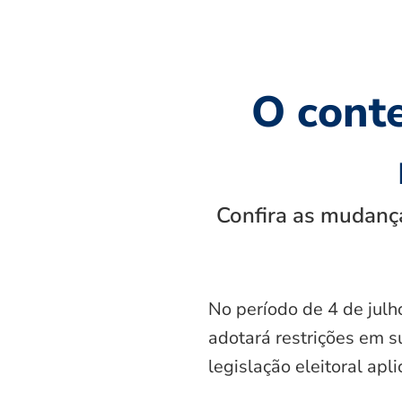
O cont
Confira as mudança
No período de 4 de julh
adotará restrições em s
legislação eleitoral apl