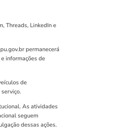
am, Threads, LinkedIn e
aipu.gov.br permanecerá
 e informações de
veículos de
serviço.
ucional. As atividades
nacional seguem
vulgação dessas ações.