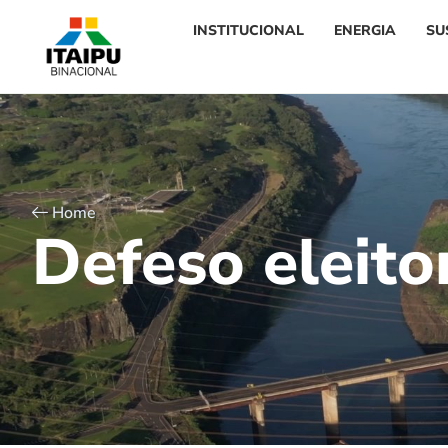
INSTITUCIONAL
ENERGIA
SU
Home
D
e
f
e
s
o
e
l
e
i
t
o