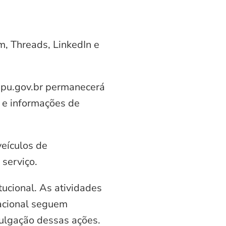
am, Threads, LinkedIn e
aipu.gov.br permanecerá
 e informações de
veículos de
serviço.
ucional. As atividades
nacional seguem
vulgação dessas ações.