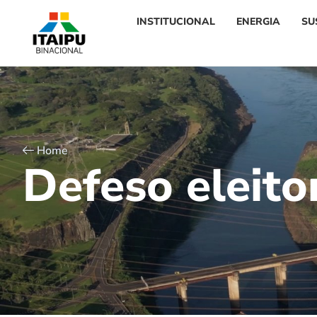
INSTITUCIONAL
ENERGIA
SU
Home
D
e
f
e
s
o
e
l
e
i
t
o