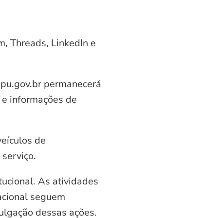
am, Threads, LinkedIn e
aipu.gov.br permanecerá
 e informações de
veículos de
serviço.
ucional. As atividades
nacional seguem
vulgação dessas ações.