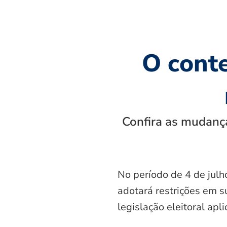
O cont
Confira as mudança
No período de 4 de julh
adotará restrições em s
legislação eleitoral apl