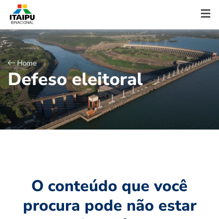
Home
D
e
f
e
s
o
e
l
e
i
t
o
r
a
l
O conteúdo que você
procura pode não estar