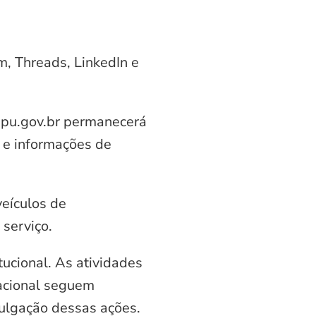
am, Threads, LinkedIn e
aipu.gov.br permanecerá
 e informações de
veículos de
serviço.
ucional. As atividades
nacional seguem
vulgação dessas ações.