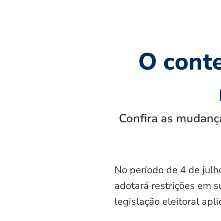
O cont
Confira as mudança
No período de 4 de julh
adotará restrições em s
legislação eleitoral apl