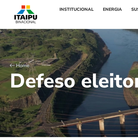
INSTITUCIONAL
ENERGIA
SU
Home
D
e
f
e
s
o
e
l
e
i
t
o