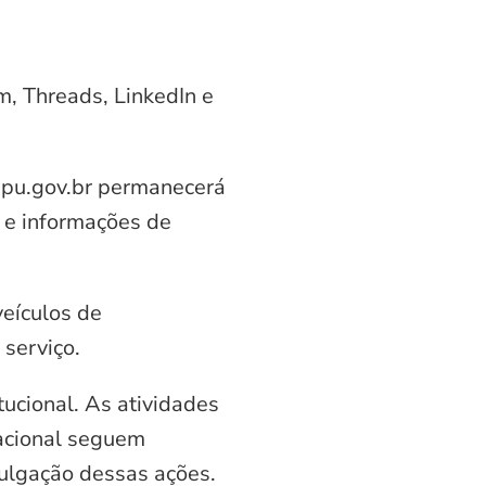
am, Threads, LinkedIn e
aipu.gov.br permanecerá
 e informações de
veículos de
serviço.
ucional. As atividades
nacional seguem
vulgação dessas ações.