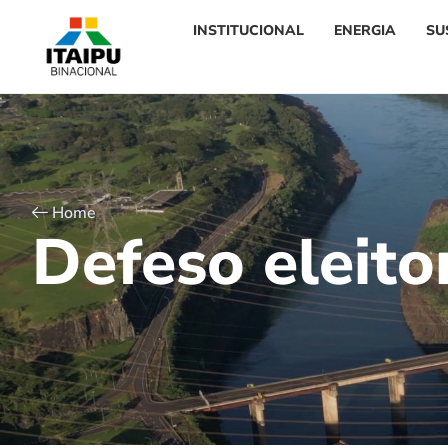
INSTITUCIONAL
ENERGIA
SU
Home
D
e
f
e
s
o
e
l
e
i
t
o