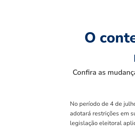
O cont
Confira as mudança
No período de 4 de julh
adotará restrições em s
legislação eleitoral apl